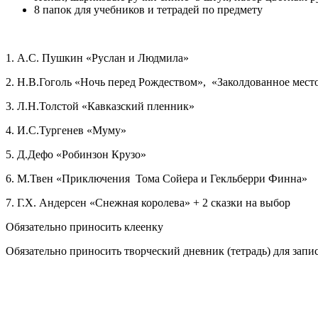
8 папок для учебников и тетрадей по предмету
1. А.С. Пушкин «Руслан и Людмила»
2. Н.В.Гоголь «Ночь перед Рождеством», «Заколдованное мест
3. Л.Н.Толстой «Кавказский пленник»
4. И.С.Тургенев «Муму»
5. Д.Дефо «Робинзон Крузо»
6. М.Твен «Приключения Тома Сойера и Гекльберри Финна»
7. Г.Х. Андерсен «Снежная королева» + 2 сказки на выбор
Обязательно приносить клеенку
Обязательно приносить творческий дневник (тетрадь) для запи