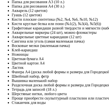
Папка для рисования А3 (10 л.)
Папка для рисования А4 (30 л.)
Акварель (12 цветов)
Гуашь (12 цветов)
Кисти плоские синтетика (№2, №4, №6, №10, №12)
Кисти круглые белка или пони (№1(2), №3(4), №5(6))
Графитовые карандаши разной твердости и мягкости (набо
Акварельные маркеры (24 шт), можно фломастеры
Акварельные цветные карандаши (12 шт)
Сангина или уголь (самая маленькая пачка)
Восковые мелки (маленькая пачка)
Клей-карандаш
Ножницы
Цветная бумага А4
Цветной картон А4
Ластик
Фанера А4 (доска любой формы и размера для Городецко
Швейный набор, фетр
Вышивка маленький набор
Разделочная доска любой формы и размера для Городецк
Тетрадь для записей (18 л.)
Шерстяные нитки, любого цвета
Проще приобрести скульптурный пластилин или пластич
Стаканчик для воды