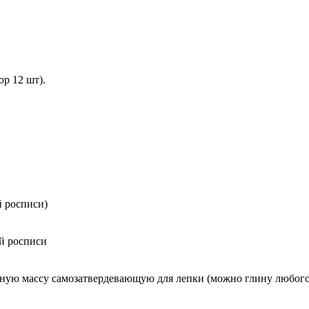
р 12 шт).
й росписи)
ой росписи
ную массу самозатвердевающую для лепки (можно глину любого