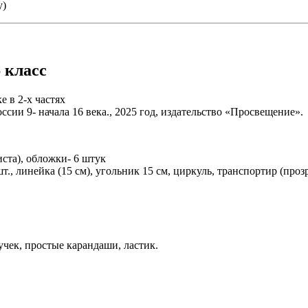
у)
 класс
е в 2-х частях
ссии 9- начала 16 века., 2025 год, издательство «Просвещение».
иста), обложки- 6 штук
шт., линейка (15 см), угольник 15 см, циркуль, транспортир (про
учек, простые карандаши, ластик.