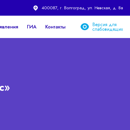
400087, г. Волгоград, ул. Невская, д. 8а
Версия для
явления
ГИА
Контакты
слабовидящих
с»