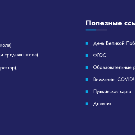
Полезные сс
День Великой По
школа)
 и средняя школа)
ФГОС
Образовательные 
иректор)
,
Внимание: COVID!
Пушкинская карта
Дневник