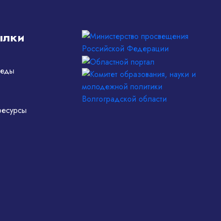
ылки
беды
ресурсы