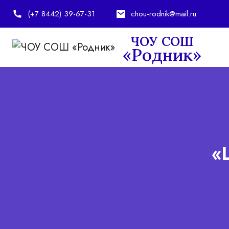
(+7 8442) 39-67-31
chou-rodnik@mail.ru
ЧОУ СОШ
«Родник»
chou-rodnik@mail.ru
rodnic_school@mail.ru
«